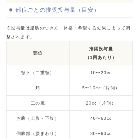
部位ごとの推奨投与量（目安）
※投与量は脂肪のつき方・体格・希望する効果によって調
整されます。
推奨投与量
部位
（1回あたり）
顎下（二重顎）
10〜20cc
頬
5〜10cc（片側）
二の腕
20cc（片側）
お腹（上腹・下腹）
40〜60cc
側腹部（腰まわり）
30〜60cc